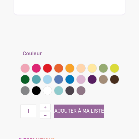
Couleur
Rose
Framboise
Rouge coquelicot
Clémentine
Miel
Sable
Banane
Lichen
Kiwi
Vert prairie
Lagon
Ciel
Lilas
Bleu bleuet
Parme
Iris
Taupe
Chocolat
Gris souris
Noir
Blanc
Atoll (Effet tissé)
Brun (Effet tissé)
Violine (Effet tissé)
AJOUTER À MA LISTE