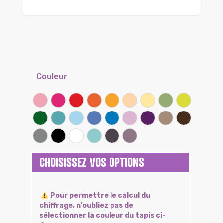
Couleur
Rose
Framboise
Rouge coquelicot
Clémentine
Miel
Sable
Banane
Lichen
Kiwi
Vert prairie
Lagon
Ciel
Lilas
Bleu bleuet
Parme
Iris
Taupe
Chocolat
Gris souris
Noir
Blanc
Atoll (Effet tissé)
Brun (Effet tissé)
Violine (Effet tissé)
CHOISISSEZ VOS OPTIONS
Pour permettre le calcul du
chiffrage, n'oubliez pas de
sélectionner la couleur du tapis ci-