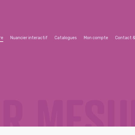
re
Nuancier interactif
Catalogues
Mon compte
Contact &
UR MESU