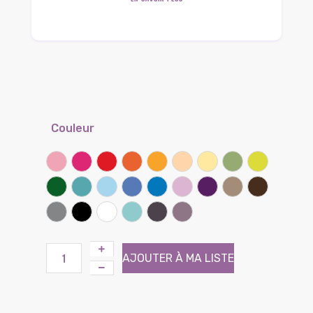
Couleur
Rose
Framboise
Rouge coquelicot
Clémentine
Miel
Sable
Banane
Lichen
Kiwi
Vert prairie
Lagon
Ciel
Lilas
Bleu bleuet
Parme
Iris
Taupe
Chocolat
Gris souris
Noir
Blanc
Atoll (Effet tissé)
Brun (Effet tissé)
Violine (Effet tissé)
AJOUTER À MA LISTE