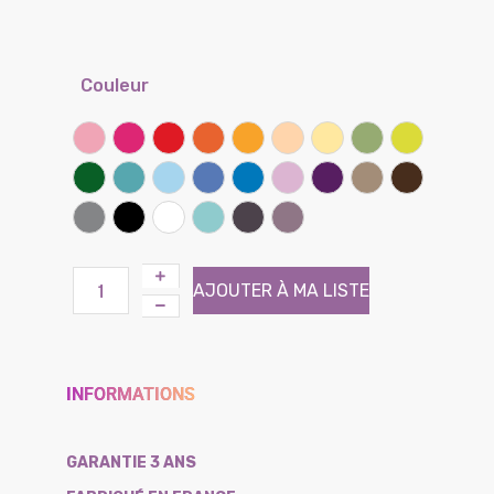
Couleur
Rose
Framboise
Rouge coquelicot
Clémentine
Miel
Sable
Banane
Lichen
Kiwi
Vert prairie
Lagon
Ciel
Lilas
Bleu bleuet
Parme
Iris
Taupe
Chocolat
Gris souris
Noir
Blanc
Atoll (Effet tissé)
Brun (Effet tissé)
Violine (Effet tissé)
AJOUTER À MA LISTE
INFORMATIONS
GARANTIE 3 ANS