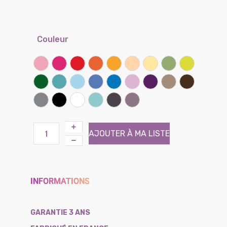
Couleur
Rose
Framboise
Rouge coquelicot
Clémentine
Miel
Sable
Banane
Lichen
Kiwi
Vert prairie
Lagon
Ciel
Lilas
Bleu bleuet
Parme
Iris
Taupe
Chocolat
Gris souris
Noir
Blanc
Atoll (Effet tissé)
Brun (Effet tissé)
Violine (Effet tissé)
AJOUTER À MA LISTE
INFORMATIONS
GARANTIE 3 ANS