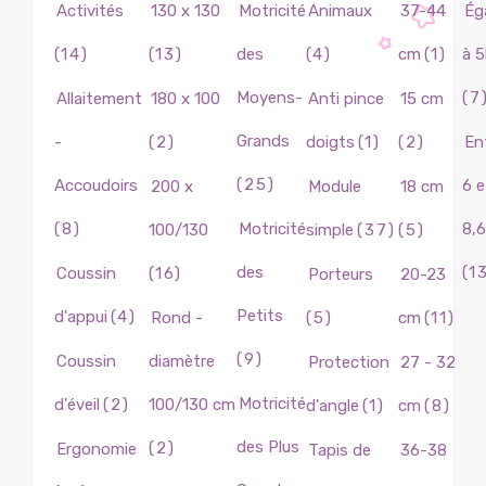
Activités
130 x 130
Motricité
Animaux
37-44
Ég
(14)
(13)
des
(4)
cm
(1)
à 
Moyens-
(7
Allaitement
180 x 100
Anti pince
15 cm
Grands
-
(2)
doigts
(1)
(2)
En
(25)
Accoudoirs
6 e
200 x
Module
18 cm
(8)
Motricité
8,
100/130
simple
(37)
(5)
des
(1
Coussin
(16)
Porteurs
20-23
Petits
d'appui
(4)
Rond -
(5)
cm
(11)
(9)
Coussin
diamètre
Protection
27 - 32
Motricité
d'éveil
(2)
100/130 cm
d'angle
(1)
cm
(8)
des Plus
(2)
Ergonomie
Tapis de
36-38