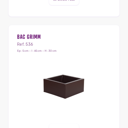
BAC GRIMM
Ref. 536
Ep : 5 cm – l : 65 cm – H : 30 cm