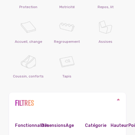
Protection
Motricité
Repos, lit
Accueil, change
Regroupement
Assises
Coussin, conforts
Tapis
FILTRES
Fonctionnalités
Dimensions
Age
Catégorie
Hauteur
Po