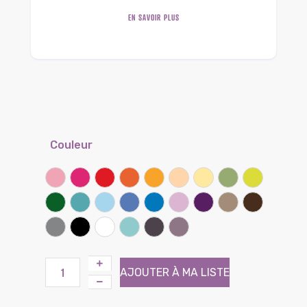
EN SAVOIR PLUS
Couleur
Rose
Framboise
Rouge coquelicot
Clémentine
Miel
Sable
Banane
Lichen
Kiwi
Vert prairie
Lagon
Ciel
Lilas
Bleu bleuet
Parme
Iris
Taupe
Chocolat
Gris souris
Noir
Blanc
Atoll (Effet tissé)
Brun (Effet tissé)
Violine (Effet tissé)
AJOUTER À MA LISTE