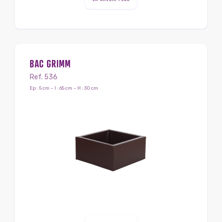
BAC GRIMM
Ref. 536
Ep : 5 cm – l : 65 cm – H : 30 cm