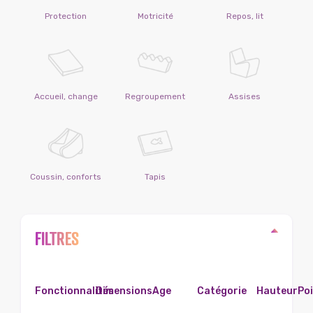
Protection
Motricité
Repos, lit
Accueil, change
Regroupement
Assises
Coussin, conforts
Tapis
FILTRES
Fonctionnalités
Dimensions
Age
Catégorie
Hauteur
Po