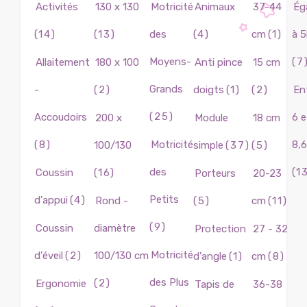
Activités
130 x 130
Motricité
Animaux
37-44
Ég
(14)
(13)
des
(4)
cm
(1)
à 
Moyens-
(7
Allaitement
180 x 100
Anti pince
15 cm
Grands
-
(2)
doigts
(1)
(2)
En
(25)
Accoudoirs
6 e
200 x
Module
18 cm
(8)
Motricité
8,
100/130
simple
(37)
(5)
des
(1
Coussin
(16)
Porteurs
20-23
Petits
d'appui
(4)
Rond -
(5)
cm
(11)
(9)
Coussin
diamètre
Protection
27 - 32
Motricité
d'éveil
(2)
100/130 cm
d'angle
(1)
cm
(8)
des Plus
(2)
Ergonomie
Tapis de
36-38