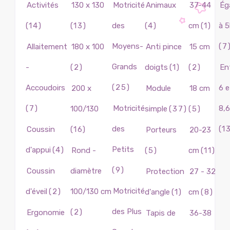
Activités
130 x 130
Motricité
Animaux
37-44
Ég
(14)
(13)
des
(4)
cm
(1)
à 
Moyens-
(7
Allaitement
180 x 100
Anti pince
15 cm
Grands
-
(2)
doigts
(1)
(2)
En
(25)
Accoudoirs
6 e
200 x
Module
18 cm
(7)
Motricité
8,
100/130
simple
(37)
(5)
des
(1
Coussin
(16)
Porteurs
20-23
Petits
d'appui
(4)
Rond -
(5)
cm
(11)
(9)
Coussin
diamètre
Protection
27 - 32
Motricité
d'éveil
(2)
100/130 cm
d'angle
(1)
cm
(8)
des Plus
(2)
Ergonomie
Tapis de
36-38