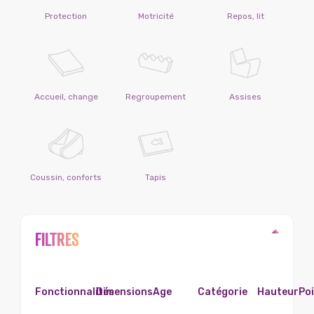
Protection
Motricité
Repos, lit
Accueil, change
Regroupement
Assises
Coussin, conforts
Tapis
FILTRES
Fonctionnalités
Dimensions
Age
Catégorie
Hauteur
Po