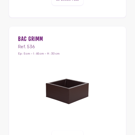
BAC GRIMM
Ref. 536
Ep : 5 cm – l : 65 cm – H : 30 cm