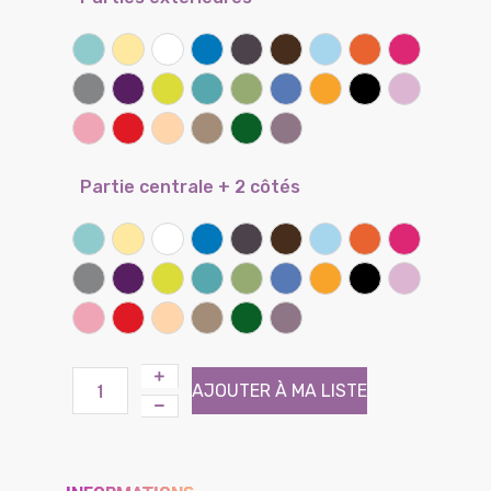
Atoll (Effet tissé)
Banane
Blanc
Bleu bleuet
Brun (Effet tissé)
Chocolat
Ciel
Clémentine
Framboise
Gris souris
Iris
Kiwi
Lagon
Lichen
Lilas
Miel
Noir
Parme
Rose
Rouge coquelicot
Sable
Taupe
Vert prairie
Violine (Effet tissé)
Partie centrale + 2 côtés
Atoll (Effet tissé)
Banane
Blanc
Bleu bleuet
Brun (Effet tissé)
Chocolat
Ciel
Clémentine
Framboise
Gris souris
Iris
Kiwi
Lagon
Lichen
Lilas
Miel
Noir
Parme
Rose
Rouge coquelicot
Sable
Taupe
Vert prairie
Violine (Effet tissé)
AJOUTER À MA LISTE