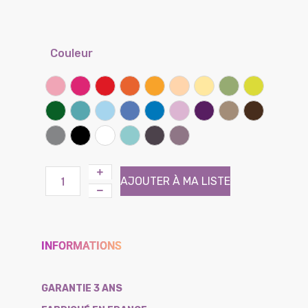
Couleur
Rose
Framboise
Rouge coquelicot
Clémentine
Miel
Sable
Banane
Lichen
Kiwi
Vert prairie
Lagon
Ciel
Lilas
Bleu bleuet
Parme
Iris
Taupe
Chocolat
Gris souris
Noir
Blanc
Atoll (Effet tissé)
Brun (Effet tissé)
Violine (Effet tissé)
AJOUTER À MA LISTE
INFORMATIONS
GARANTIE 3 ANS