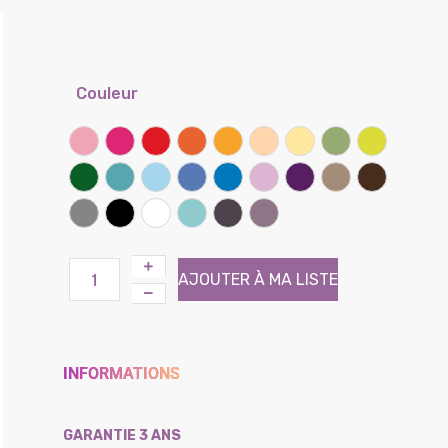
Couleur
Rose
Framboise
Rouge coquelicot
Clémentine
Miel
Sable
Banane
Lichen
Kiwi
Vert prairie
Lagon
Ciel
Lilas
Bleu bleuet
Parme
Iris
Taupe
Chocolat
Gris souris
Noir
Blanc
Atoll (Effet tissé)
Brun (Effet tissé)
Violine (Effet tissé)
AJOUTER À MA LISTE
INFORMATIONS
GARANTIE 3 ANS