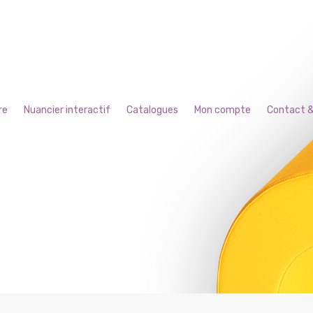
re
Nuancier interactif
Catalogues
Mon compte
Contact &