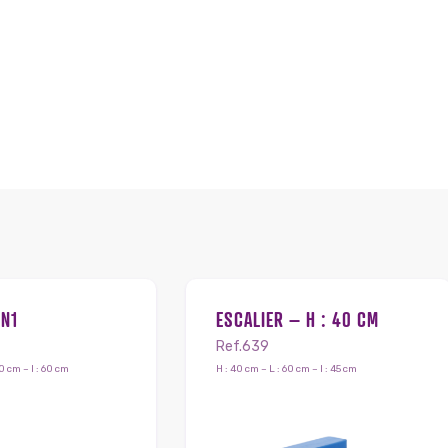
 N1
ESCALIER – H : 40 CM
Ref.639
0 cm – l : 60 cm
H : 40 cm – L : 60 cm – l : 45 cm