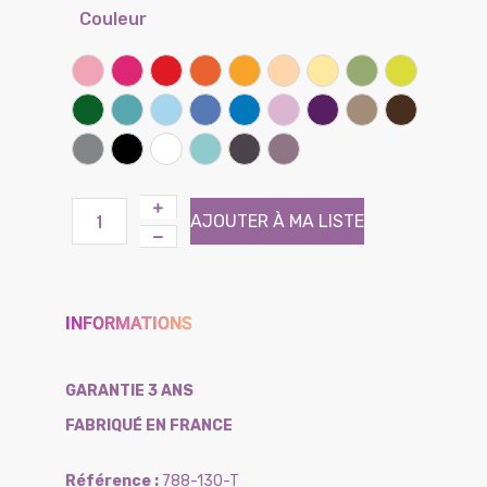
Couleur
Rose
Framboise
Rouge coquelicot
Clémentine
Miel
Sable
Banane
Lichen
Kiwi
Vert prairie
Lagon
Ciel
Lilas
Bleu bleuet
Parme
Iris
Taupe
Chocolat
Gris souris
Noir
Blanc
Atoll (Effet tissé)
Brun (Effet tissé)
Violine (Effet tissé)
AJOUTER À MA LISTE
INFORMATIONS
GARANTIE 3 ANS
FABRIQUÉ EN FRANCE
788-130-T