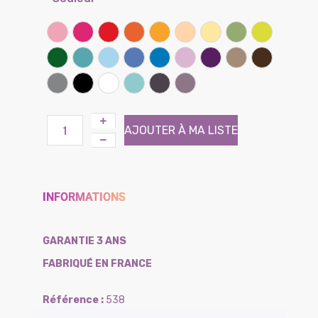
Rose
Framboise
Rouge coquelicot
Clémentine
Miel
Sable
Banane
Lichen
Kiwi
Vert prairie
Lagon
Ciel
Lilas
Bleu bleuet
Parme
Iris
Taupe
Chocolat
Gris souris
Noir
Blanc
Atoll (Effet tissé)
Brun (Effet tissé)
Violine (Effet tissé)
AJOUTER À MA LISTE
INFORMATIONS
GARANTIE 3 ANS
FABRIQUÉ EN FRANCE
538