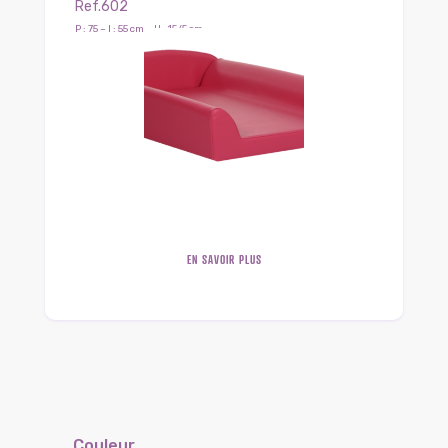
Ref.602
P : 75 – l : 55 cm – H : 15/5 cm
EN SAVOIR PLUS
Couleur