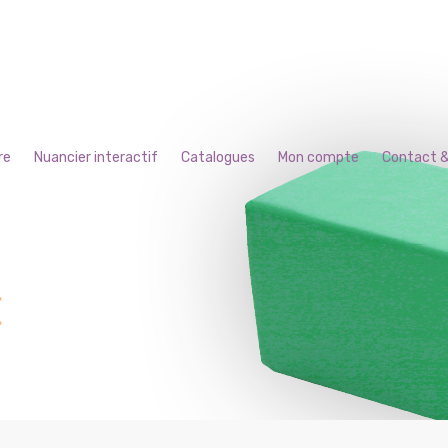
re
Nuancier interactif
Catalogues
Mon compte
Contact &
E