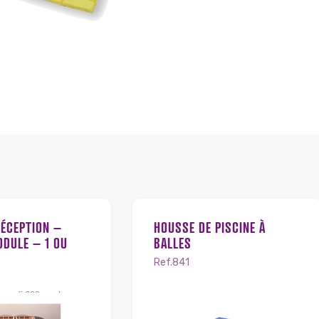
RÉCEPTION –
HOUSSE DE PISCINE À
DULE – 1 OU
BALLES
Ref.841
Jusqu’à 200 cm – l :