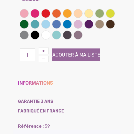
Rose
Framboise
Rouge coquelicot
Clémentine
Miel
Sable
Banane
Lichen
Kiwi
Vert prairie
Lagon
Ciel
Lilas
Bleu bleuet
Parme
Iris
Taupe
Chocolat
Gris souris
Noir
Blanc
Atoll (Effet tissé)
Brun (Effet tissé)
Violine (Effet tissé)
AJOUTER À MA LISTE
INFORMATIONS
GARANTIE 3 ANS
FABRIQUÉ EN FRANCE
59