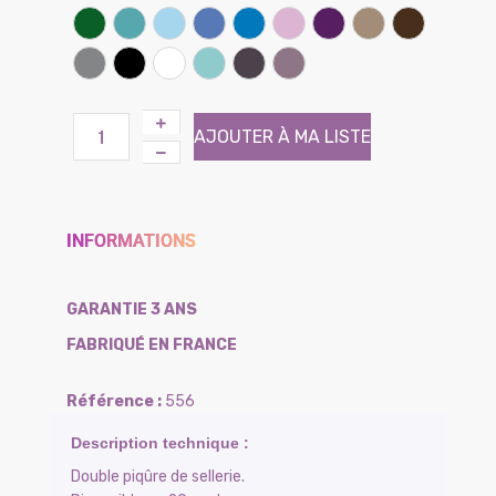
Rose
Framboise
Rouge coquelicot
Clémentine
Miel
Sable
Banane
Lichen
Kiwi
Vert prairie
Lagon
Ciel
Lilas
Bleu bleuet
Parme
Iris
Taupe
Chocolat
Gris souris
Noir
Blanc
Atoll (Effet tissé)
Brun (Effet tissé)
Violine (Effet tissé)
AJOUTER À MA LISTE
INFORMATIONS
GARANTIE 3 ANS
FABRIQUÉ EN FRANCE
556
Double piqûre de sellerie.