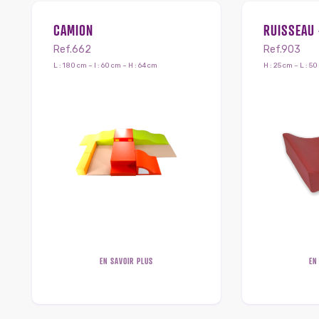
CAMION
RUISSEAU 
Ref.662
Ref.903
L : 180 cm – l : 60 cm – H : 64 cm
H : 25 cm – L : 50
EN SAVOIR PLUS
EN