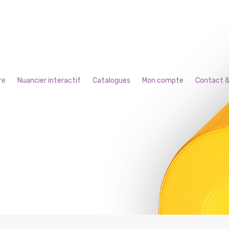
re
Nuancier interactif
Catalogues
Mon compte
Contact &