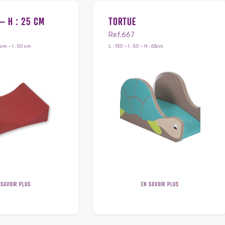
– H : 25 CM
TORTUE
Ref.667
 cm – l : 50 cm
L : 130 – l : 50 – H : 63cm
 SAVOIR PLUS
EN SAVOIR PLUS