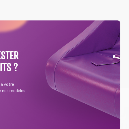
ESTER
ITS ?
à votre
de nos modèles