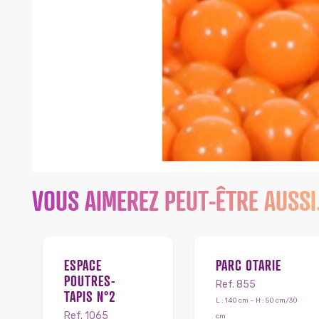
VOUS AIMEREZ PEUT-ÊTRE AUSS
ESPACE
PARC OTARIE
POUTRES-
Ref. 855
TAPIS N°2
L : 140 cm – H : 50 cm/30
Ref. 1065
cm