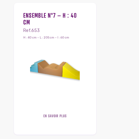
ENSEMBLE N°7 – H : 40
CM
Ref.653
H : 40 cm – L : 205 cm – l : 60 cm
EN SAVOIR PLUS