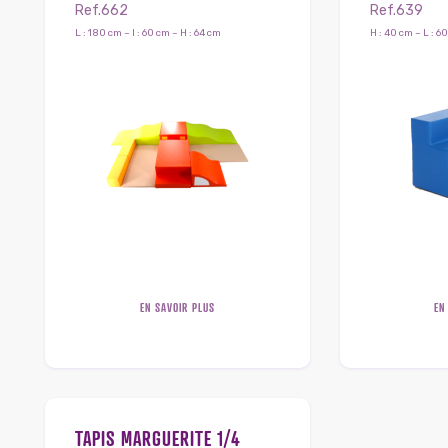
Ref.662
Ref.639
L : 180 cm – l : 60 cm – H : 64 cm
H : 40 cm – L : 60
EN SAVOIR PLUS
EN
TAPIS MARGUERITE 1/4