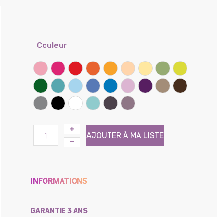
Couleur
Rose
Framboise
Rouge coquelicot
Clémentine
Miel
Sable
Banane
Lichen
Kiwi
Vert prairie
Lagon
Ciel
Lilas
Bleu bleuet
Parme
Iris
Taupe
Chocolat
Gris souris
Noir
Blanc
Atoll (Effet tissé)
Brun (Effet tissé)
Violine (Effet tissé)
AJOUTER À MA LISTE
INFORMATIONS
GARANTIE 3 ANS