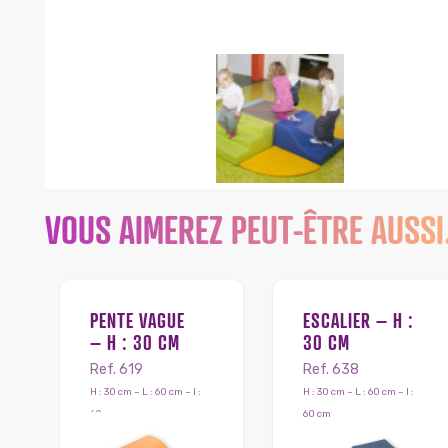
VOUS AIMEREZ PEUT-ÊTRE AUSS
PENTE VAGUE
ESCALIER – H :
– H : 30 CM
30 CM
Ref. 619
Ref. 638
H : 30 cm – L : 60 cm – l :
H : 30 cm – L : 60 cm – l :
60 cm
60 cm