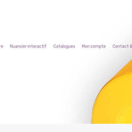
re
Nuancier interactif
Catalogues
Mon compte
Contact &