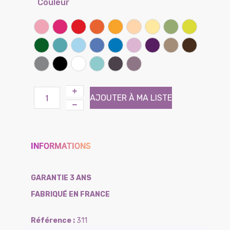
Couleur
Rose
Framboise
Rouge coquelicot
Clémentine
Miel
Sable
Banane
Lichen
Kiwi
Vert prairie
Lagon
Ciel
Lilas
Bleu bleuet
Parme
Iris
Taupe
Chocolat
Gris souris
Noir
Blanc
Atoll (Effet tissé)
Brun (Effet tissé)
Violine (Effet tissé)
AJOUTER À MA LISTE
INFORMATIONS
GARANTIE 3 ANS
FABRIQUÉ EN FRANCE
311