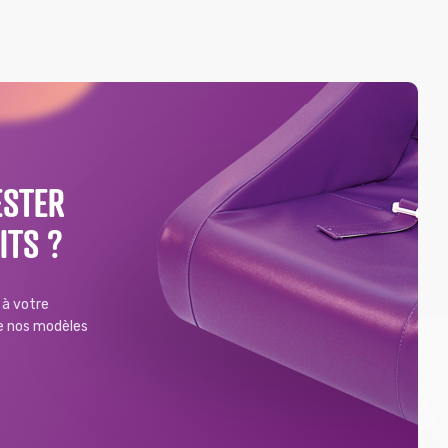
ESTER
ITS ?
à votre
de nos modèles