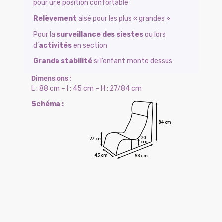
pour une position confortable
Relèvement
aisé pour les plus « grandes »
Pour la
surveillance des siestes
ou lors
d’
activités
en section
Grande stabilité
si l’enfant monte dessus
L : 88 cm – l : 45 cm – H : 27/84 cm