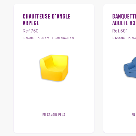
CHAUFFEUSE D’ANGLE
BANQUETT
ARPEGE
ADULTE H3
Ref.750
Ref.581
l : 65 cm – P : 58 cm – H : 60 cm/31 cm
l: 120 cm – P : 6
EN SAVOIR PLUS
EN