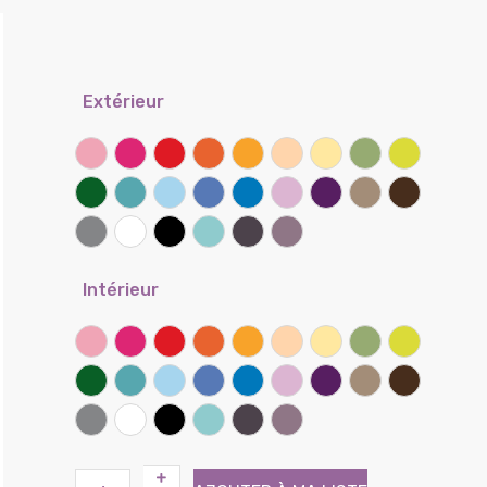
Extérieur
Rose
Framboise
Rouge coquelicot
Clémentine
Miel
Sable
Banane
Lichen
Kiwi
Vert prairie
Lagon
Ciel
Lilas
Bleu bleuet
Parme
Iris
Taupe
Chocolat
Gris souris
Blanc
Noir
Atoll (Effet tissé)
Brun (Effet tissé)
Violine (Effet tissé)
Intérieur
Rose
Framboise
Rouge coquelicot
Clémentine
Miel
Sable
Banane
Lichen
Kiwi
Vert prairie
Lagon
Ciel
Lilas
Bleu bleuet
Parme
Iris
Taupe
Chocolat
Gris souris
Blanc
Noir
Atoll (Effet tissé)
Brun (Effet tissé)
Violine (Effet tissé)