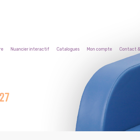
re
Nuancier interactif
Catalogues
Mon compte
Contact &
H27