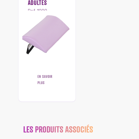
ADULTES
Ref. 1009
L : 45 cm – l : 22.5 cm –
épaisseur : 5.5 cm
EN SAVOIR
PLUS
LES PRODUITS ASSOCIÉS