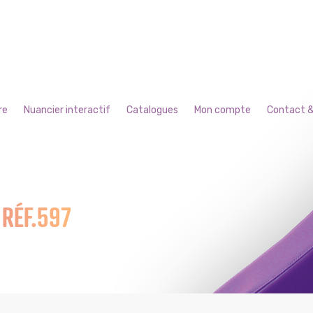
re
Nuancier interactif
Catalogues
Mon compte
Contact &
 RÉF.597