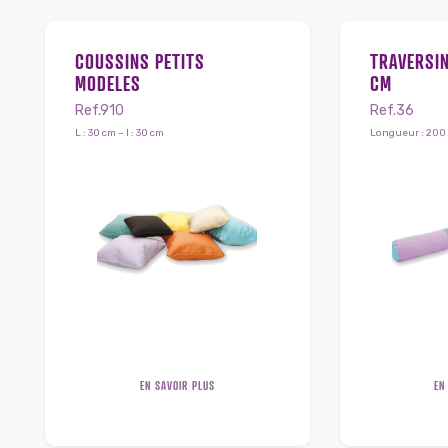
COUSSINS PETITS
TRAVERSI
MODELES
CM
Ref.910
Ref.36
L : 30 cm – l : 30 cm
Longueur : 200 
EN SAVOIR PLUS
EN