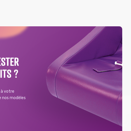
ESTER
ITS ?
à votre
de nos modèles