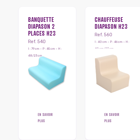
BANQUETTE
CHAUFFEUSE
DIAPASON 2
DIAPASON H23
PLACES H23
Ref. 560
Ref. 540
l : 40 cm – P : 46 cm – H :
l : 79 cm – P : 45 cm – H :
48 cm/23 cm
48/23 cm
EN SAVOIR
EN SAVOIR
PLUS
PLUS