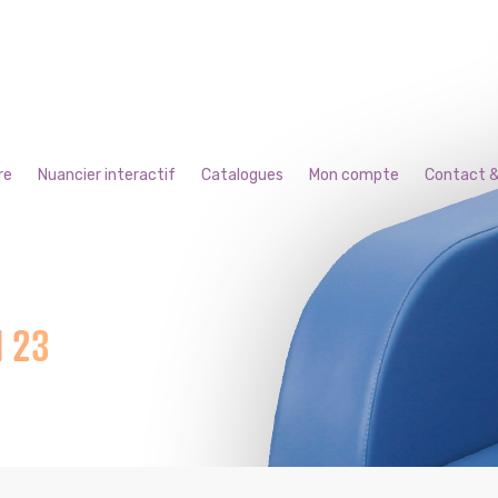
re
Nuancier interactif
Catalogues
Mon compte
Contact &
H 23