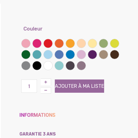
Couleur
Rose
Framboise
Rouge coquelicot
Clémentine
Miel
Sable
Banane
Lichen
Kiwi
Vert prairie
Lagon
Ciel
Lilas
Bleu bleuet
Parme
Iris
Taupe
Chocolat
Gris souris
Noir
Blanc
Atoll (Effet tissé)
Brun (Effet tissé)
Violine (Effet tissé)
AJOUTER À MA LISTE
INFORMATIONS
GARANTIE 3 ANS