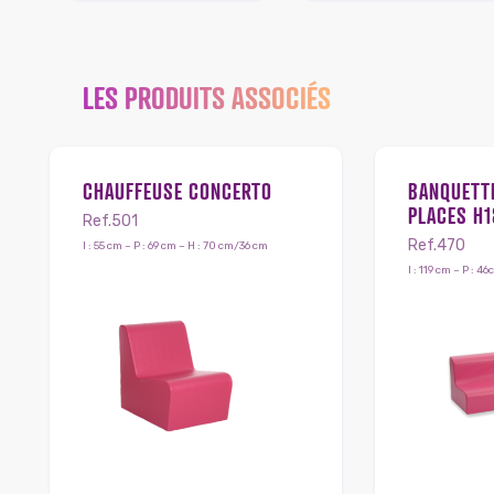
LES PRODUITS ASSOCIÉS
CHAUFFEUSE CONCERTO
BANQUETTE
PLACES H1
Ref.501
Ref.470
l : 55 cm – P : 69 cm – H : 70 cm/36 cm
l : 119 cm – P : 4