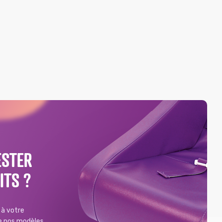
ESTER
ITS ?
à votre
de nos modèles