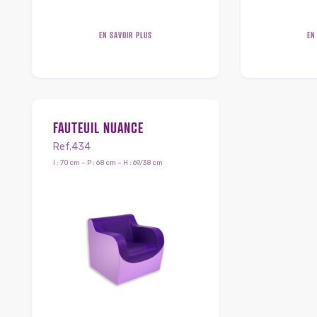
EN SAVOIR PLUS
EN
FAUTEUIL NUANCE
Ref.434
l : 70 cm – P : 68 cm – H : 69/38 cm