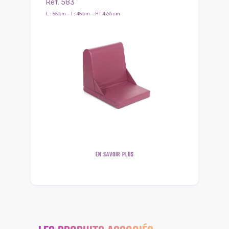
Ref. 583
L : 55 cm – l : 45 cm – HT 47/6 cm
EN SAVOIR PLUS