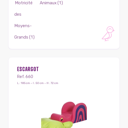
Motricité
Animaux
(1)
des
Moyens-
Grands
(1)
ESCARGOT
Ref. 660
L : 185 cm – l : 50 cm – H : 72 cm