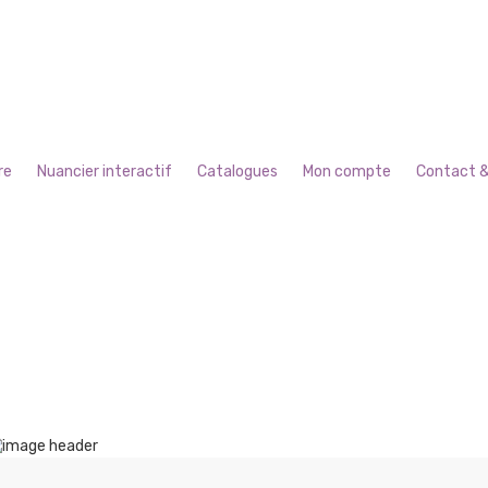
re
Nuancier interactif
Catalogues
Mon compte
Contact &