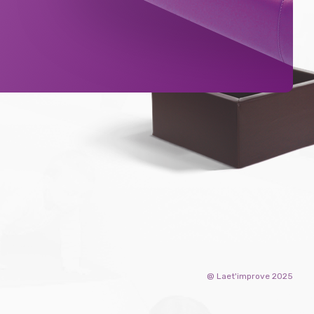
@ Laet'improve 2025