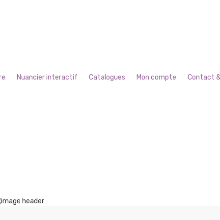
re
Nuancier interactif
Catalogues
Mon compte
Contact &