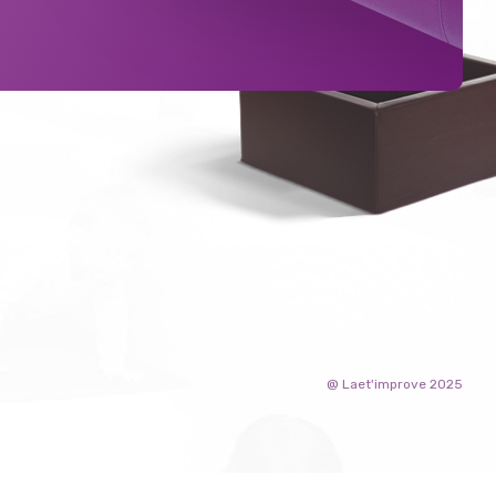
@ Laet'improve 2025