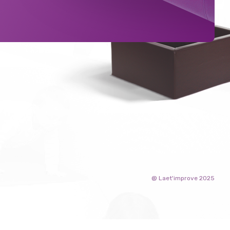
@ Laet'improve 2025